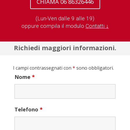
CHIAMA 06 86326446
(Lun-Ven dalle 9 alle 19)
oppure compila il modulo
Contatti ↓
Richiedi maggiori informazioni.
I campi contrassegnati con
*
sono obbligatori.
Nome
*
Telefono
*