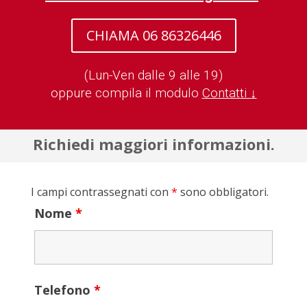
CHIAMA 06 86326446
(Lun-Ven dalle 9 alle 19)
oppure compila il modulo
Contatti ↓
Richiedi maggiori informazioni.
I campi contrassegnati con
*
sono obbligatori.
Nome
*
Telefono
*