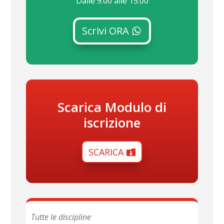
Dalle 9:00 alle 15:00
Scrivi ORA
Scarica Modulo di
iscrizione
SCARICA
Tutte le discipline