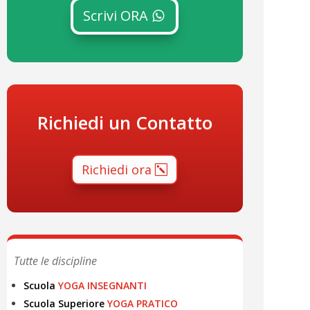
Scrivi ORA
Richiedi un Contatto
Richiedi ora
Tutte le discipline
Scuola
YOGA INSEGNANTI
Scuola Superiore
YOGA PRATICO