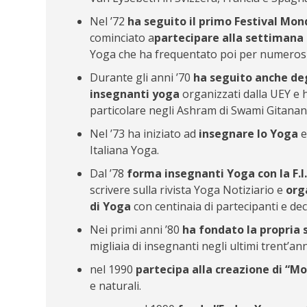
Nel ’72
ha seguito il primo Festival Mon
cominciato a
partecipare alla settimana
Yoga che ha frequentato poi per numerosi
Durante gli anni ’70
ha seguito anche deg
insegnanti yoga
organizzati dalla UEY e
particolare negli Ashram di Swami Gitan
Nel ’73 ha iniziato ad
insegnare lo Yoga
e
Italiana Yoga.
Dal ’78
forma insegnanti Yoga con la F.I.
scrivere sulla rivista Yoga Notiziario e
org
di Yoga
con centinaia di partecipanti e dec
Nei primi anni ’80
ha fondato la propria
migliaia di insegnanti negli ultimi trent’ann
nel 1990
partecipa alla creazione di “
e naturali.