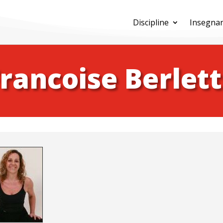
Discipline
Insegnan
rancoise Berlet