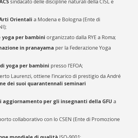
LACS
sindacato delle discipline naturali della CISL e
Arti Orientali
a Modena e Bologna (Ente di
I);
e yoga per bambini
organizzato dalla RYE a Roma;
rmazione in pranayama
per la Federazione Yoga
 di yoga per bambini
presso l’EFOA;
erto Laurenzi, ottiene l’incarico di prestigio da André
ne dei suoi quarantennali seminari
di aggiornamento per gli insegnanti della GFU
a
porto collaborativo con lo CSEN (Ente di Promozione
zione mondiale di qualità
ISO-9001;