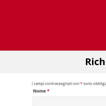
Rich
I campi contrassegnati con
*
sono obbliga
Nome
*