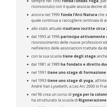
sempre nel 1990
fonda l’Endas-Yoga
, pa
riconosciuto) con il quale associa decine di Ci
ancora nel 1990
fonda l’Arci Natura
che s
quale continua a raccogliere centinaia di as
allo stato attuale
risultano iscritte circa
dal 1993 al 1996
partecipa attivamente a 
riconoscimento delle nuove professioni ed
nell’elenco delle associazioni trattate da d
con la sua scuola
tiene degli stage
anche 
dal 1981 al 1989
ha fondato e diretto due
nel 1991
tiene uno stage di formazione 
nel 1993
tiene uno stage di yoga
, all’in
André Van Lysebeth, a Les Arc 2000 in Fran
nel 96 crea un corso di
yoga per la colon
ha strutturato la scuola di
Rigenerazione