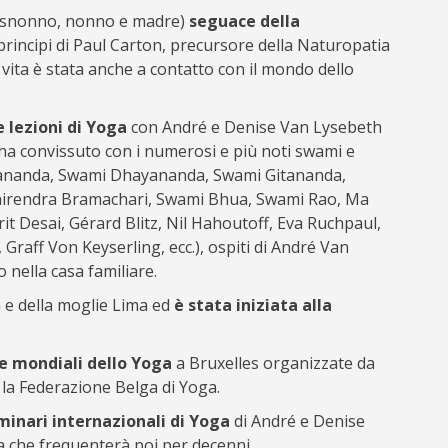
 bisnonno, nonno e madre)
seguace della
principi di Paul Carton, precursore della Naturopatia
ua vita è stata anche a contatto con il mondo dello
 lezioni di Yoga
con André e Denise Van Lysebeth
 ha convissuto con i numerosi e più noti swami e
idananda, Swami Dhayananda, Swami Gitananda,
irendra Bramachari, Swami Bhua, Swami Rao, Ma
 Desai, Gérard Blitz, Nil Hahoutoff, Eva Ruchpaul,
Graff Von Keyserling, ecc.), ospiti di André Van
nella casa familiare.
e della moglie Lima ed
è stata iniziata alla
e mondiali dello Yoga
a Bruxelles organizzate da
la Federazione Belga di Yoga.
minari internazionali di Yoga
di André e Denise
a che frequenterà poi per decenni.