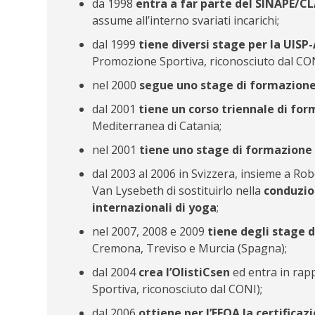
da 1998
entra a far parte del SINAPE/C
assume all’interno svariati incarichi;
dal 1999
tiene diversi stage per la UISP-
Promozione Sportiva, riconosciuto dal CON
nel 2000
segue uno stage di formazion
dal 2001
tiene un corso triennale di fo
Mediterranea di Catania;
nel 2001
tiene uno stage di formazione
dal 2003 al 2006 in Svizzera, insieme a Rob
Van Lysebeth di sostituirlo nella
conduzio
internazionali di yoga
;
nel 2007, 2008 e 2009
tiene degli stage 
Cremona, Treviso e Murcia (Spagna);
dal 2004
crea l’OlistiCsen
ed entra in rap
Sportiva, riconosciuto dal CONI);
dal 2006
ottiene per l’EFOA la certifica