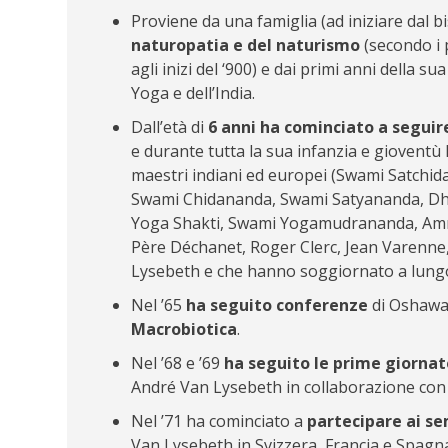
Proviene da una famiglia (ad iniziare dal
naturopatia e del naturismo
(secondo i 
agli inizi del ‘900) e dai primi anni della s
Yoga e dell’India.
Dall’età di
6 anni ha cominciato a seguire
e durante tutta la sua infanzia e gioventù
maestri indiani ed europei (Swami Satch
Swami Chidananda, Swami Satyananda, Dh
Yoga Shakti, Swami Yogamudrananda, Amrit
Père Déchanet, Roger Clerc, Jean Varenne, 
Lysebeth e che hanno soggiornato a lungo 
Nel ’65
ha seguito conferenze
di Oshawa 
Macrobiotica
.
Nel ’68 e ’69
ha seguito le prime giornat
André Van Lysebeth in collaborazione con 
Nel ’71 ha cominciato a
partecipare ai se
Van Lysebeth in Svizzera, Francia e Spagn