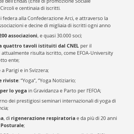
rte dell’Endas (Ente di promozione Sociale
rcoli e centinaia di iscritti.
i federa alla Confederazione Arci, e attraverso la
sociazioni e decine di migliaia di iscritti ogni anno
 200 associazioni
, e quasi 30.000 soci;
quattro tavoli istituiti dal CNEL
per il
 attualmente risulta iscritto, come EFOA-University
etto ente;
a Parigi e in Svizzera;
 riviste
: “Yoga”, “Yoga Notiziario;
per lo yoga
in Gravidanza e Parto per l’EFOA;
terno dei prestigiosi seminari internazionali di yoga di
cia;
na
, di
rigenerazione respiratoria
e da più di 20 anni
 Posturale
;