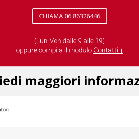
CHIAMA 06 86326446
(Lun-Ven dalle 9 alle 19)
oppure compila il modulo
Contatti ↓
iedi maggiori informaz
tori.