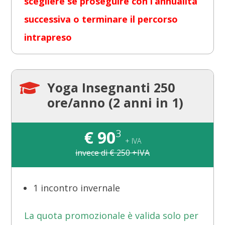
scegliere se proseguire con l’annualità
successiva o terminare il percorso
intrapreso
Yoga Insegnanti 250

ore/anno (2 anni in 1)
€
90
³
+ IVA
invece di € 250 +IVA
1 incontro invernale
La quota promozionale è valida solo per