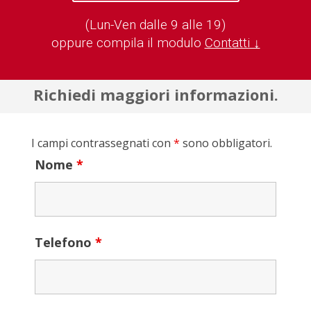
(Lun-Ven dalle 9 alle 19)
oppure compila il modulo
Contatti ↓
Richiedi maggiori informazioni.
I campi contrassegnati con
*
sono obbligatori.
Nome
*
Telefono
*