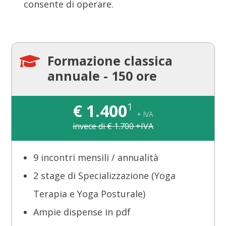
consente di operare.
Formazione classica

annuale - 150 ore
€
1.400
¹
+ IVA
invece di € 1.700 +IVA
9 incontri mensili / annualità
2 stage di Specializzazione (Yoga
Terapia e Yoga Posturale)
Ampie dispense in pdf