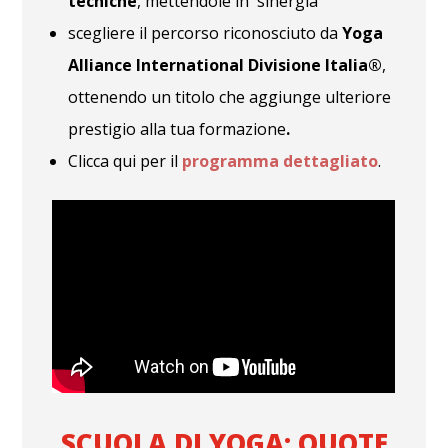
tecniche
, mettendole in sinergia
s
cegliere il percorso riconosciuto da
Yoga
Alliance International Divisione Italia®
,
ottenendo un titolo che aggiunge ulteriore
prestigio alla tua formazione
.
Clicca qui per il
programma dettagliato
.
SCUOLA DI YOGA: QUOTE