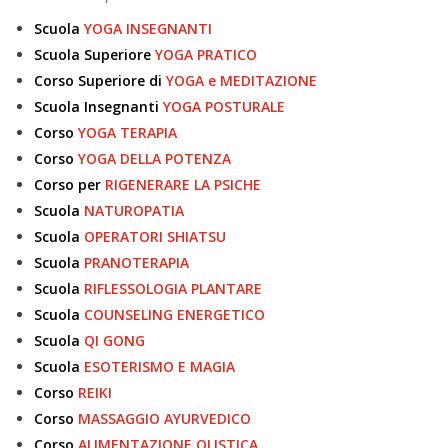
Scuola
YOGA INSEGNANTI
Scuola Superiore
YOGA PRATICO
Corso Superiore di
YOGA e MEDITAZIONE
Scuola Insegnanti
YOGA POSTURALE
Corso
YOGA TERAPIA
Corso
YOGA DELLA POTENZA
Corso per
RIGENERARE LA PSICHE
Scuola
NATUROPATIA
Scuola
OPERATORI SHIATSU
Scuola
PRANOTERAPIA
Scuola
RIFLESSOLOGIA PLANTARE
Scuola
COUNSELING ENERGETICO
Scuola
QI GONG
Scuola
ESOTERISMO E MAGIA
Corso
REIKI
Corso
MASSAGGIO AYURVEDICO
Corso
ALIMENTAZIONE OLISTICA