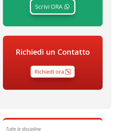
Scrivi ORA
Richiedi un Contatto
Richiedi ora
Tutte le discipline