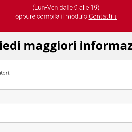
(Lun-Ven dalle 9 alle 19)
oppure compila il modulo
Contatti ↓
iedi maggiori informaz
tori.