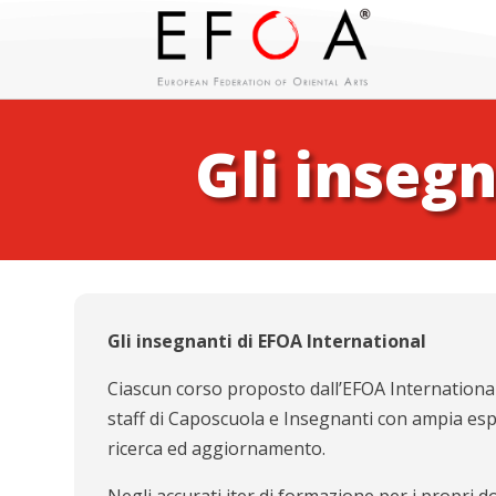
Gli inseg
Gli insegnanti di EFOA International
Ciascun corso proposto dall’EFOA International 
staff di Caposcuola e Insegnanti con ampia esp
ricerca ed aggiornamento.
Negli accurati iter di formazione per i propri d