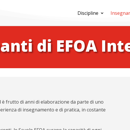
Discipline
Insegnan
nanti di EFOA Int
è frutto di anni di elaborazione da parte di uno
erienza di insegnamento e di pratica, in costante
ocenti, le Scuole EFOA curano la capacità di ogni