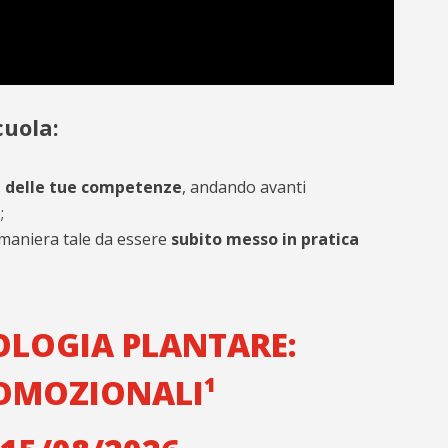
cuola:
e delle tue competenze
, andando avanti
;
 maniera tale da essere
subito messo in pratica
OLOGIA PLANTARE:
OMOZIONALI¹