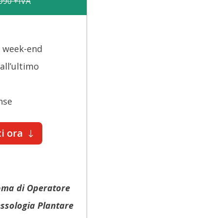
 990 +IVA
 1 week-end
all’ultimo
nse
i ora
oma di Operatore
lessologia Plantare