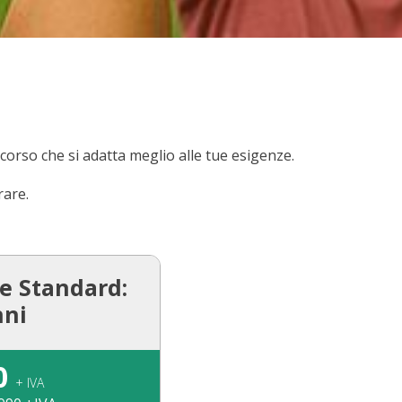
rcorso che si adatta meglio alle tue esigenze.
rare.
e Standard:
nni
0
+ IVA