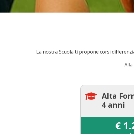
La nostra Scuola ti propone corsi differenzia
Alla
Alta For

4 anni
€
1.