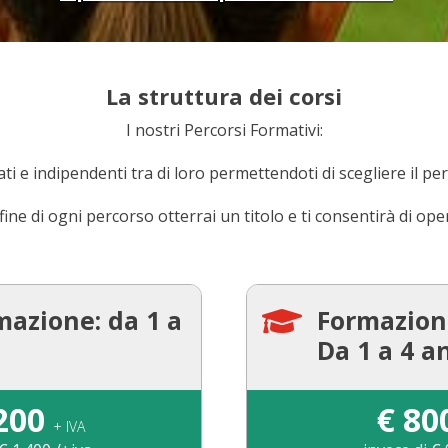
La struttura dei corsi
I nostri Percorsi Formativi:
ti e indipendenti tra di loro permettendoti di scegliere il pe
 fine di ogni percorso otterrai un titolo e ti consentirà di ope
mazione: da 1 a
Formazion

Da 1 a 4 a
200
€
80
+ IVA