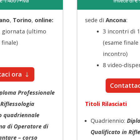
 € 1.400 /+iva
invece di €
lano
,
Torino
,
online:
sede di
Ancona
:
1 giornata (ultimo
3 incontri di
finale)
(esame finale 
incontro)
8 video-dispe
aci ora
Contattac
ploma Professionale
Riflessologia
Titoli Rilasciati
o quadriennale
Quadriennio:
Dipl
ma di Operatore di
Qualificato in Rif
lantare – corso