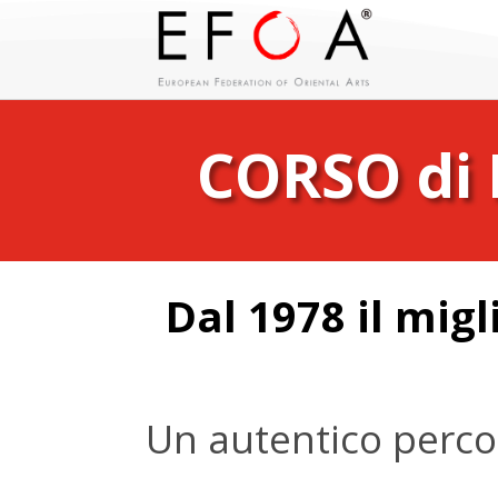
CORSO di
Dal 1978 il migl
Un autentico percor