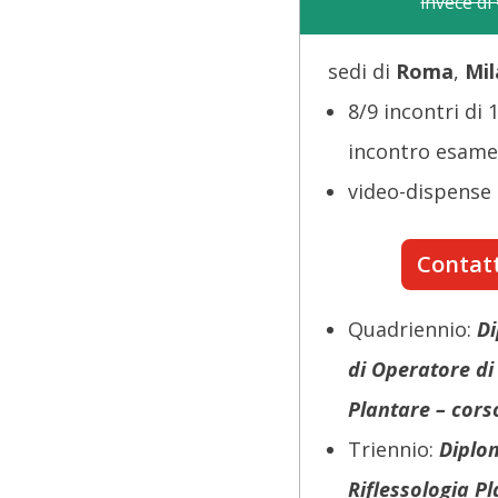
invece di
sedi di
Roma
,
Mi
8/9 incontri di 
incontro esame 
video-dispense
Contatt
Quadriennio:
Di
di Operatore di 
Plantare – cors
Triennio:
Diplo
Riflessologia P