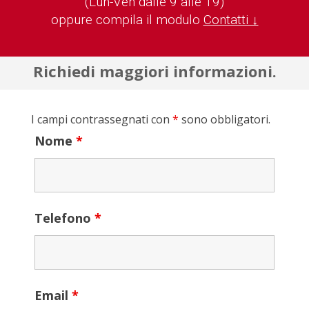
(Lun-Ven dalle 9 alle 19)
oppure compila il modulo
Contatti ↓
Richiedi maggiori informazioni.
I campi contrassegnati con
*
sono obbligatori.
Nome
*
Telefono
*
Email
*