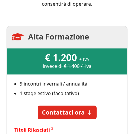
consentirà di operare.
Alta Formazione

€
1.200
+ IVA
invece di € 1.400 /+iva
9 incontri invernali / annualità
1 stage estivo (facoltativo)
Contattaci ora
Titoli Rilasciati ²