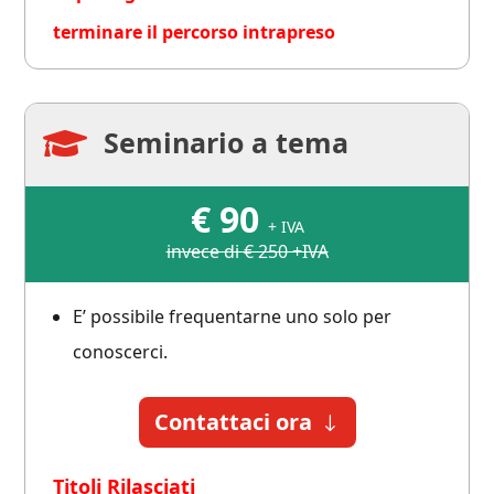
terminare il percorso intrapreso
Seminario a tema

€
90
+ IVA
invece di € 250 +IVA
E’ possibile frequentarne uno solo per
conoscerci.
Contattaci ora
Titoli Rilasciati