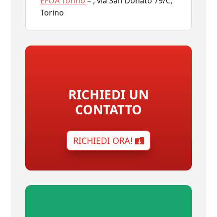
EFOA Torino
– , via San Donato 79/C,
Torino
RICHIEDI UN
CONTATTO
RICHIEDI ORA!