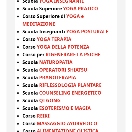
Scuola
YOGA INSEGNANTI
Scuola Superiore
YOGA PRATICO
Corso Superiore di
YOGA e
MEDITAZIONE
Scuola Insegnanti
YOGA POSTURALE
Corso
YOGA TERAPIA
Corso
YOGA DELLA POTENZA
Corso per
RIGENERARE LA PSICHE
Scuola
NATUROPATIA
Scuola
OPERATORI SHIATSU
Scuola
PRANOTERAPIA
Scuola
RIFLESSOLOGIA PLANTARE
Scuola
COUNSELING ENERGETICO
Scuola
QI GONG
Scuola
ESOTERISMO E MAGIA
Corso
REIKI
Corso
MASSAGGIO AYURVEDICO
Corso
ALIMENTAZIONE OLISTICA